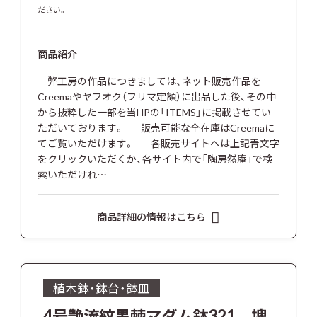
ださい。
商品紹介
弊工房の作品につきましては、ネット販売作品を
Creemaやヤフオク（フリマ定額）に出品した後、その中
から抜粋した一部を当HPの「ITEMS」に掲載させてい
ただいております。 販売可能な全在庫はCreemaに
てご覧いただけます。 各販売サイトへは上記青文字
をクリックいただくか、各サイト内で「陶房然庵」で検
索いただけれ…
商品詳細の情報はこちら
植木鉢・鉢台・鉢皿
4号艶流紋黒棘マダム鉢321 塊