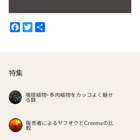
F
T
共
ac
w
有
e
itt
b
er
o
特集
o
k
塊根植物・多肉植物をカッコよく魅せ
る鉢
販売者によるヤフオクとCreemaの比
較