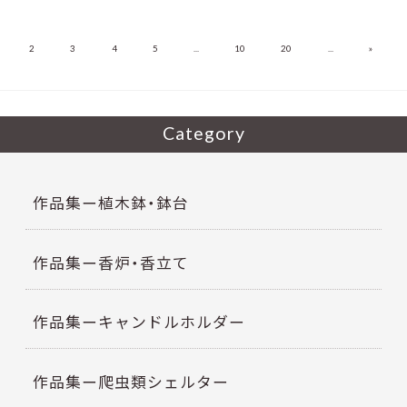
»
2
3
4
5
...
10
20
...
Category
作品集ー植木鉢・鉢台
作品集ー香炉・香立て
作品集ーキャンドルホルダー
作品集ー爬虫類シェルター