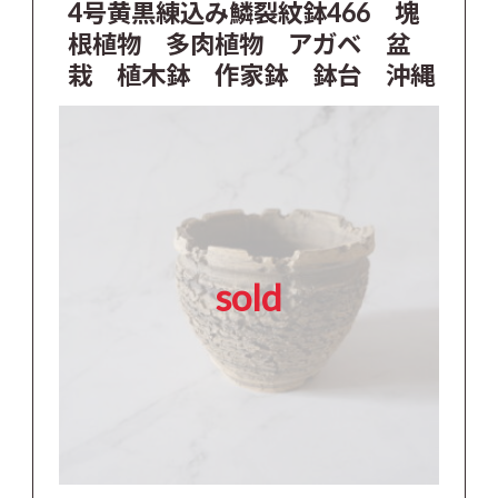
4号黄黒練込み鱗裂紋鉢466 塊
根植物 多肉植物 アガベ 盆
栽 植木鉢 作家鉢 鉢台 沖縄
sold