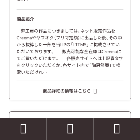
商品紹介
弊工房の作品につきましては、ネット販売作品を
Creemaやヤフオク（フリマ定額）に出品した後、その中
から抜粋した一部を当HPの「ITEMS」に掲載させてい
ただいております。 販売可能な全在庫はCreemaに
てご覧いただけます。 各販売サイトへは上記青文字
をクリックいただくか、各サイト内で「陶房然庵」で検
索いただけれ…
商品詳細の情報はこちら
植木鉢・鉢台・鉢皿



3号墨流し白砂岩鉢458 塊根植