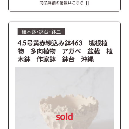
商品詳細の情報はこちら
植木鉢・鉢台・鉢皿
4.5号黄赤練込み鉢463 塊根植
物 多肉植物 アガベ 盆栽 植
木鉢 作家鉢 鉢台 沖縄
sold